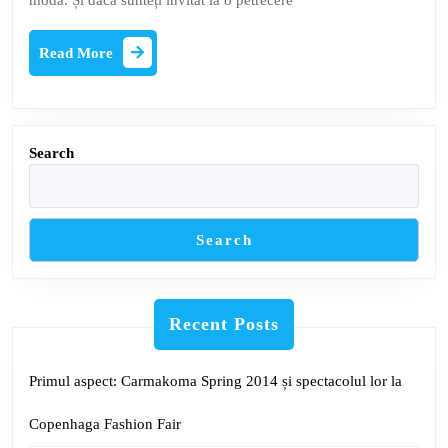
modă. Și dacă sunteți invitat la o petrecere
la
o
Read
Read More
More
petrecere
de
cocktail
Search
Search
Recent Posts
Primul aspect: Carmakoma Spring 2014 și spectacolul lor la
Copenhaga Fashion Fair