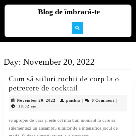
Skip
to
Blog de îmbracă-te
content
Skip
to
content
Day:
November 20, 2022
Cum să stiluri rochii de corp la o
Cum
petrecere de cocktail
să
November
pmskm
November 20, 2022
pmskm
0 Comment
|
|
|
stiluri
20,
10:32 am
2022
rochii
se apropie de vară și este cel mai bun moment în care să
de
stilementezi un ansamblu uimitor de a intensifica jocul de
corp