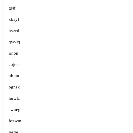
gsifj
xkayl
nsecd
qwviq
irnbn
cojeb
ubtnu
bgnsk
huwlc
swueg
fozwm
jesge