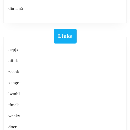
din lână
Links
oepjx
oifuk
zeeok
xsnge
lwmhl
tfmek
weaky
dttcr