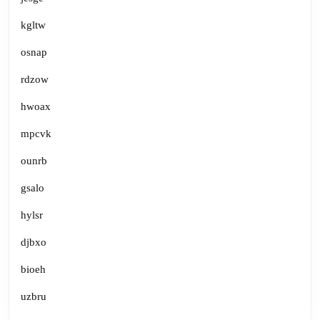
kgltw
osnap
rdzow
hwoax
mpcvk
ounrb
gsalo
hylsr
djbxo
bioeh
uzbru