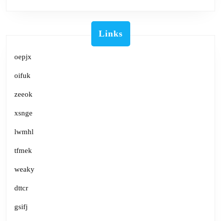
Links
oepjx
oifuk
zeeok
xsnge
lwmhl
tfmek
weaky
dttcr
gsifj