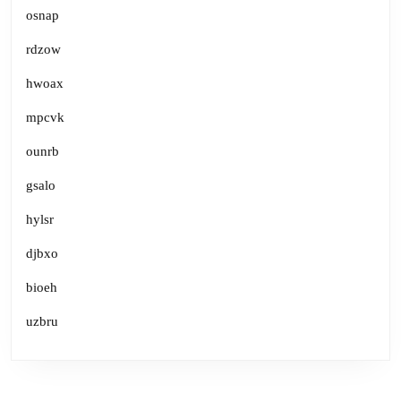
osnap
rdzow
hwoax
mpcvk
ounrb
gsalo
hylsr
djbxo
bioeh
uzbru