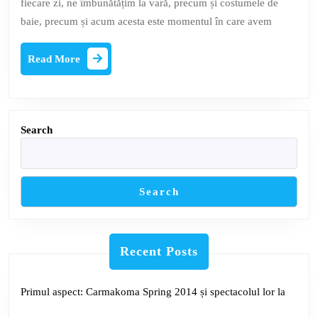
fiecare zi, ne îmbunătățim la vară, precum și costumele de
mai
baie, precum și acum acesta este momentul în care avem
trendy
costume
Read
Read More
More
de
baie
pentru
Search
a
face
cumpărăt
Search
ideale
acum
Recent Posts
Primul aspect: Carmakoma Spring 2014 și spectacolul lor la