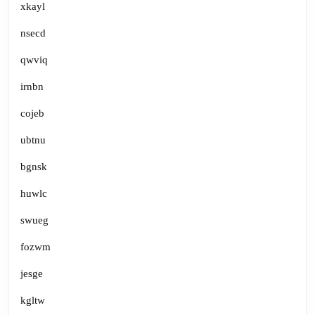
xkayl
nsecd
qwviq
irnbn
cojeb
ubtnu
bgnsk
huwlc
swueg
fozwm
jesge
kgltw