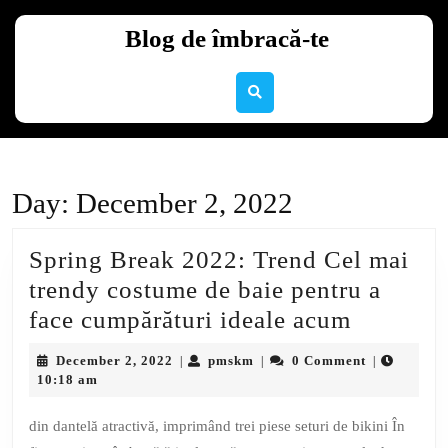
Skip
to
Blog de îmbracă-te
content
Skip
to
content
Day:
December 2, 2022
Spring Break 2022: Trend Cel mai
trendy costume de baie pentru a
Spring
face cumpărături ideale acum
Break
December
pmskm
December 2, 2022
pmskm
0 Comment
|
|
|
2022:
2,
10:18 am
2022
Trend
din dantelă atractivă, imprimând trei piese seturi de bikini În
Cel